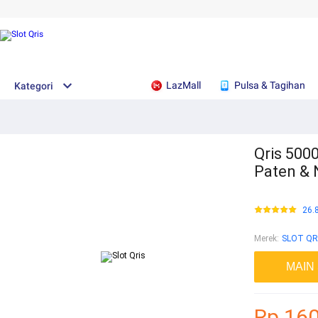
LazMall
Pulsa & Tagihan
Kategori
Qris 5000
Paten & 
26.
Merek
:
SLOT QR
MAIN
Rp 160